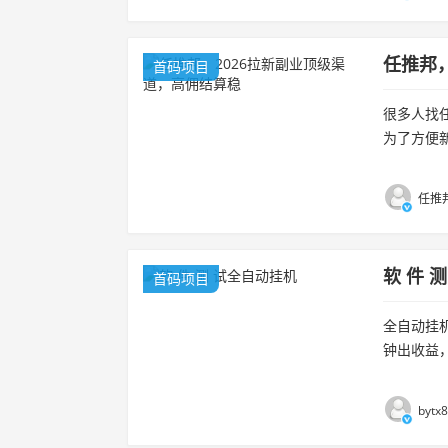
任推邦
首码项目
很多人找
为了方便新
适配人群、
任推邦
软 件 
首码项目
全自动挂
钟出收益，
bytx