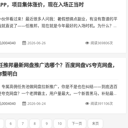
APP，项目集体涨价，现在入场正当时
小伙伴看过来！最近很多人问我：暑假想搞点副业，有没有靠谱的平
我就直说了——任推邦，现在就是今年最好的入场时机。为什么？因
到8月，学生放假、流量暴涨、平台集体搞活动，是推广转化率最
0004040
2026-06-26
阅读369806次
6年任推邦最新网盘推广选哪个？百度网盘VS夸克网盘，
你整明白
：专属高佣任务池做网盘拉新推广，你是不是也在纠结——到底选百
是夸克网盘？一个老牌霸主，用户量最大。一个新晋黑马，补贴最
个才能赚到钱？别急，这篇帮你说清楚。先说结论深耕私域。...
0004040
2026-06-24
阅读391106次
6
7
8
9
10
下一页
末页