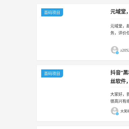
元域堂
首码项目
元域堂，
务，评价任
任务每天上
z205
抖音“
首码项目
丝软件
大家好，
很高兴有
靠谱项目
大笑科