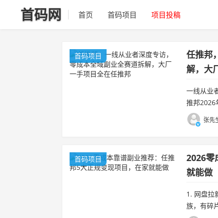
首码网
首页
首码项目
项目投稿
任推邦
首码项目
解，大
一线从业
推邦20
量、压款
张先生
余。...
202
首码项目
就能做
1. 网
族，有碎
雷、UC 