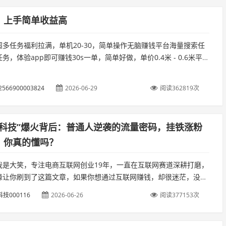
，上手简单收益高
超多任务福利拉满，单机20-30，简单操作无脑赚钱平台海量搜索任
务，体验app即可赚钱30s一单，简单好做，单价0.4米 - 0.6米平台
新，任务非常多。...
2566900003824
2026-06-29
阅读362819次
黑科技”爆火背后：普通人逆袭的流量密码，挂铁涨粉
，你真的懂吗？
我是大笑，专注电商互联网创业19年，一直在互联网赛道深耕打磨，
缘让你刷到了这篇文章，如果你想通过互联网赚钱，却很迷茫，没有
，不知道如何下手，那么请你关注我，我会不定时分享靠谱副业。...
技000116
2026-06-26
阅读377153次