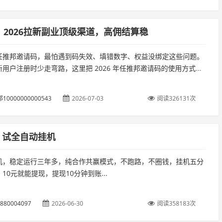
，2026拉新副业顶级渠道，高佣结算稳
任推邦邀请码，最怕遇到码失效、填错数字、权益没绑定这些问题。
用户注册时少走弯路，这里把 2026 年任推邦邀请码的使用方式、
新手权益和注意事项整理清楚。简单来说。...
10000000000543
2026-07-03
阅读326131次
测 试全自动挂机
机，稳定运行三年多，纯合作共赢模式，不跑路，不圈钱，挂机五分
10元就能提现，提现10分钟到账...
8880004097
2026-06-30
阅读358183次