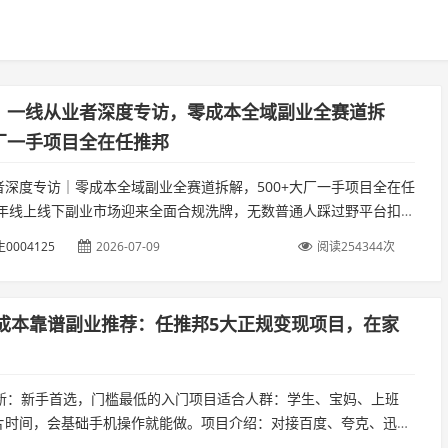
，一线从业者深度专访，零成本全域副业全赛道拆
厂一手项目全在任推邦
者深度专访｜零成本全域副业全赛道拆解，500+大厂一手项目全在任
26年线上线下副业市场迎来全面合规洗牌，无数普通人踩过野平台扣
、跑路、项目单一短命的大坑。我深耕全域流量分销行业一年有
0004125
2026-07-09
阅读254344次
6零成本靠谱副业推荐：任推邦5大正规变现项目，在家
盘拉新：新手首选，门槛最低的入门项目适合人群：学生、宝妈、上班
片时间，会基础手机操作就能做。项目介绍：对接百度、夸克、迅
等主流网盘的拉新需求，我们只需要整理分享影视、学习资料。...