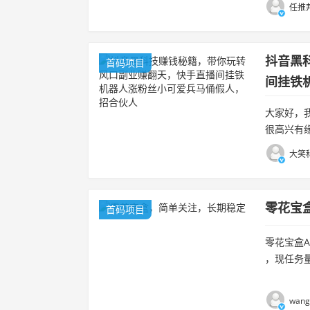
任推邦
抖音黑
首码项目
间挂铁
大家好，
很高兴有
靠谱项目
大笑科
零花宝
首码项目
零花宝盒
，现任务
务就可以做微
wang