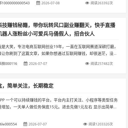
10000000000543
2026-07-08
阅读263392次
科技赚钱秘籍，带你玩转风口副业赚翻天，快手直播
机器人涨粉丝小可爱兵马俑假人，招合伙人
我是大笑，专注电商互联网创业19年，一直在互联网赛道深耕打磨，
缘让你刷到了这篇文章，如果你想通过互联网赚钱，却很迷茫，没有
，不知道如何下手，那么请你关注我，我会不定时分享靠谱副业。...
技000116
2026-07-07
阅读257482次
盒，简单关注，长期稳定
APP 一个可以持续赚钱的平台，平台内主打关注、小程序等类型任务
量增加，一天单人做任务保底15元。进去先做1元左右 显示出简单任
公众号 小程序 任务 单价0.14-0.17 任务简单 2...
6le000554
2026-07-07
阅读1203320次