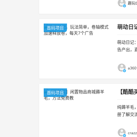
趣玩0
萌动日
首码项目
萌动日记：
告产出，
需余额保留
a360
【酷酷
首码项目
纯薅羊毛
册了解交流
craz