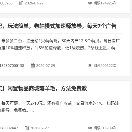
003965
2026-07-29
阅读194925次
记，玩法简单，卷轴模式加速释放卷，每天7个广告
米多多二台，注册给1只萌萌鸡，30天内产12.3个萌贝。每日看广
直推10%加速释放，间5%加速释放，低1级烧伤，2条线上星，萌贝
10个可出，初始预计10米1个。萌动日记每天看7个广告。...
182307000138
2026-07-29
阅读200122次
买】闲置物品商城薅羊毛，方法免费教
，每天可薅，一天2-10元。还有推广收益，交易流水的1%。扫码注
指导，免费教。...
zzz0002447
2026-07-27
阅读318739次