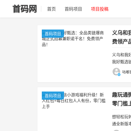
首码网
首页
首码项目
项目投稿
义乌和
首码项目
费领产
义乌和我
我好甄选
类产品批
咕嘟冒
趣玩通
首码项目
零门槛
想轻松玩
通全新版
是长期副业