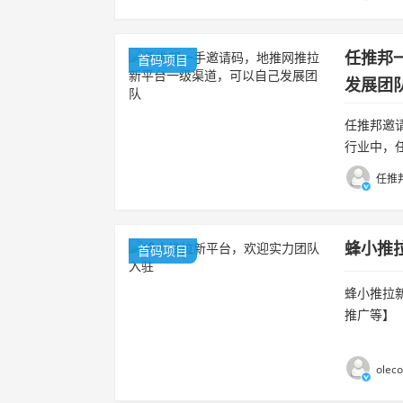
任推邦
首码项目
发展团
任推邦邀
行业中，
得满意的
任推邦
收益，还决.
蜂小推
首码项目
蜂小推拉新
推广等】
广等】【
金统...
olec