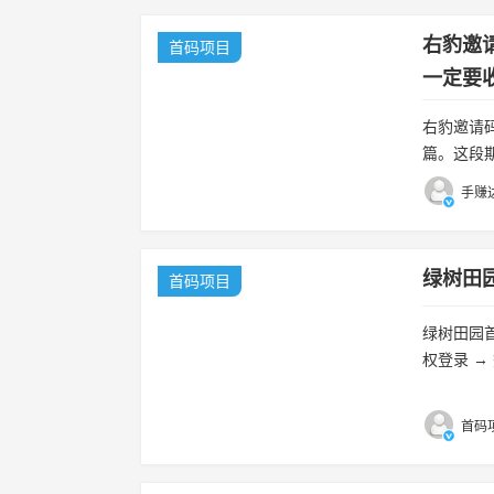
右豹邀
首码项目
一定要
右豹邀请
篇。这段
不清楚从制
手赚达
绿树田
首码项目
绿树田园
权登录 →
能最全，转
首码项