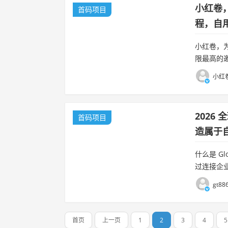
小红卷
首码项目
程，自
小红卷，
限最高的
后期升级慢
小红卷
2026
首码项目
造属于
什么是 G
过连接企
服务，同时
gt88
首页
上一页
1
2
3
4
5