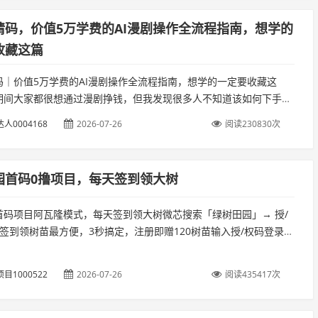
请码，价值5万学费的AI漫剧操作全流程指南，想学的
收藏这篇
码｜价值5万学费的AI漫剧操作全流程指南，想学的一定要收藏这
期间大家都很想通过漫剧挣钱，但我发现很多人不知道该如何下手，
作到变现的全过程。这篇文章建议大家先收藏。...
人0004168
2026-07-26
阅读230830次
园首码0撸项目，每天签到领大树
首码项目阿瓦隆模式，每天签到领大树微芯搜索「绿树田园」→ 授/
 签到领树苗最方便，3秒搞定，注册即赠120树苗输入授/权码登录功
移、团队管理体验① 注册即赠120树苗。...
目1000522
2026-07-26
阅读435417次