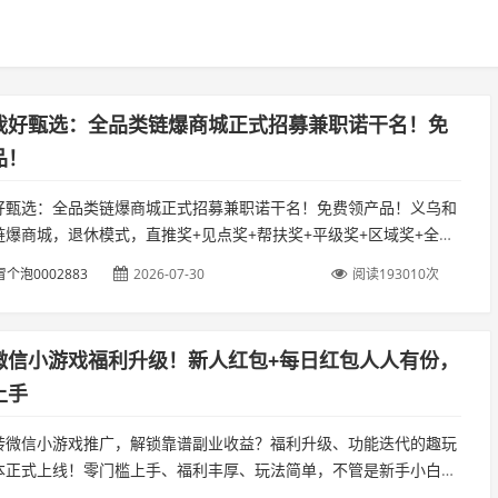
我好甄选：全品类链爆商城正式招募兼职诺干名！免
品！
好甄选：全品类链爆商城正式招募兼职诺干名！免费领产品！义乌和
链爆商城，退休模式，直推奖+见点奖+帮扶奖+平级奖+区域奖+全品
发奖，义乌和我好甄选代理商也相当于是全品类产品供应链！...
个泡0002883
2026-07-30
阅读193010次
微信小游戏福利升级！新人红包+每日红包人人有份，
上手
转微信小游戏推广，解锁靠谱副业收益？福利升级、功能迭代的趣玩
本正式上线！零门槛上手、福利丰厚、玩法简单，不管是新手小白还
玩家，都能在这里轻松薅福利、稳定赚收益。...