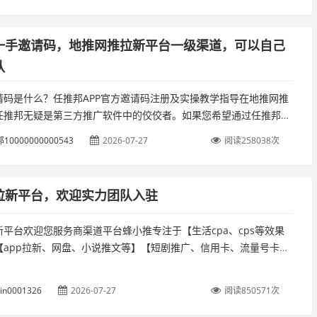
一手邀请码，地推网推拉新平台一级渠道，可以自己
队
请码是什么？任推邦APP官方邀请码注册及实操教学指导在地推网推
任推邦无疑是第三方推广软件中的佼佼者。如果您希望通过任推邦获
收益，首先需要从选择正确的注册邀请码开始。邀请码不仅影响您的
10000000000543
2026-07-27
阅读258038次
..
拉新平台，欢迎实力团队入驻
平台欢迎您服务商渠道平台蜂小推专注于【生活cpa、cps等效果
【app拉新、网盘、小说推文等】【短剧推广、信用卡、流量号卡推
众包推等、自媒体推广及全面的综合性推广平台】平台优势介绍:【佣
oin0001326
2026-07-27
阅读850571次