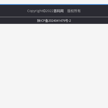
Copyright
2022
首码网
版权所有
陕ICP备2024041479号-2