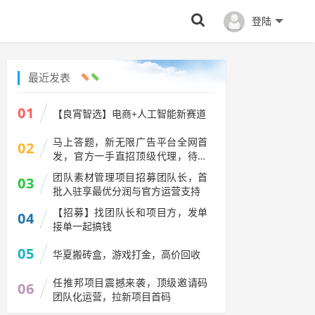
登陆
最近发表
01
【良宵智选】电商+人工智能新赛道
马上答题，新无限广告平台全网首
02
发，官方一手直招顶级代理，待遇
拉满
团队素材管理项目招募团队长，首
03
批入驻享最优分润与官方运营支持
【招募】找团队长和项目方，发单
04
接单一起搞钱
05
华夏搬砖盒，游戏打金，高价回收
任推邦项目震撼来袭，顶级邀请码
06
团队化运营，拉新项目首码