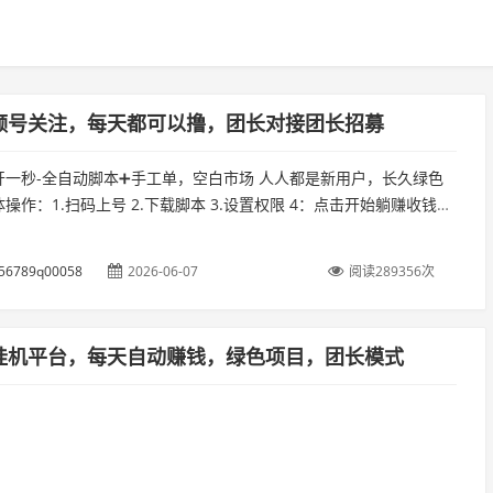
频号关注，每天都可以撸，团长对接团长招募
开一秒-全自动脚本➕手工单，空白市场 人人都是新用户，长久绿色
操作：1.扫码上号 2.下载脚本 3.设置权限 4：点击开始躺赚收钱项
天撸10-20元左右，一个手机登录后台可多号手动做任务。...
56789q00058
2026-06-07
阅读289356次
挂机平台，每天自动赚钱，绿色项目，团长模式