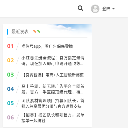
登陆
最近发表
01
喵信号app，看广告保底零撸
小红卷注册全流程：官方指定邀请
02
码，现在加入即可申请开通顶级代
理V5权限
03
【良宵智选】电商+人工智能新赛道
马上答题，新无限广告平台全网首
04
发，官方一手直招顶级代理，待遇
拉满
团队素材管理项目招募团队长，首
05
批入驻享最优分润与官方运营支持
【招募】找团队长和项目方，发单
06
接单一起搞钱