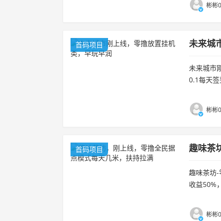
彬彬0
未来城
首码项目
未来城市刚
0.1每天
能兑换金碧
彬彬0
趣味茶
首码项目
趣味茶坊-
收益50%
赚。...
彬彬0