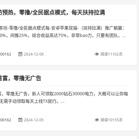
坊预热，零撸/全民据点模式，每天扶持拉满
茶坊-零撸/全民据点模式每-安卓苹果双端-（扶持拉满）推广躺赢：
0%，间推25%，综合收益高达75%，非常bao力，只要有团队，天
紧上车每天零撸茶叶可出售可提线可换货零撸每天1.1+ 复...
00162
2024-12-06
阅读11102次
首富，零撸无广告
，零撸无广告，新人可领取2000钻石30000电力，大概可以让你每
/无需手动领取每天上线TX就行。...
00162
2024-12-05
阅读10155次