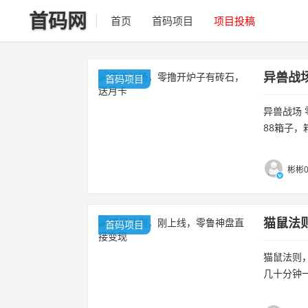
首码网
首页
首码项目
项目投稿
异兽战
首码项目
异兽战场 
88箱子，
注册流程，
彬彬0
猫鼠法
首码项目
猫鼠法则
几十分钟一
个广告162