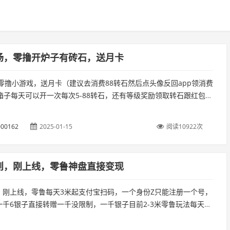
场，零撸开炉子有砖石，送月卡
零撸小游戏，送月卡（建议去消费88转石然后点头像反回app领消费
箱子每天可以开一次每次5-88转石，还有等级奖励领取转石跟红包）
微信授权，我的实名提现，进游戏跟着主线走每天零鲁5-50米...
00162
2025-01-15
阅读10922次
则，刚上线，零鲁神盘直接变现
，刚上线，零鲁每天3米起支付宝扫码，一个身份Z只能注册一个号，
千6银子直接转赠一千没限制，一千银子目前2-3米零鲁玩法每天20
0银子可立即出vip需要10金碧-svip需要40金碧免广告...