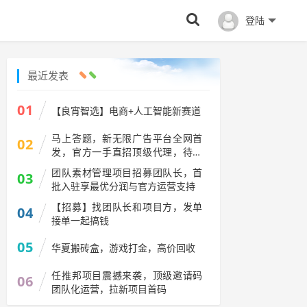
登陆
最近发表
01
【良宵智选】电商+人工智能新赛道
马上答题，新无限广告平台全网首
02
发，官方一手直招顶级代理，待遇
拉满
团队素材管理项目招募团队长，首
03
批入驻享最优分润与官方运营支持
【招募】找团队长和项目方，发单
04
接单一起搞钱
05
华夏搬砖盒，游戏打金，高价回收
任推邦项目震撼来袭，顶级邀请码
06
团队化运营，拉新项目首码