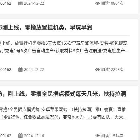
00162
2024-12-22
阅读10864次
市刚上线，零撸放置挂机类，早玩早润
上线，放置挂机类零撸5天大概15米/早玩早润流程-实名-钱包提现
签到/充电1号6次广告自动生产/获取材料3次广告注册送/充电桩生产电
，金碧兑换零钱/提现（材料可以上架市场出售，金碧可以转...
00162
2024-12-22
阅读12298次
坊，刚上线，零撸全民据点模式每天几米，扶持拉满
零撸/全民据点模式每-安卓苹果双端-（扶持拉满）推广躺赢：直推
，间推25%，综合收益高达75%，非常bao力，只要有团队，天天躺
00162
2024-12-16
阅读11514次