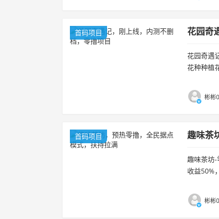
花园奇
首码项目
花园奇遇记
花种种植花
彬彬0
趣味茶
首码项目
趣味茶坊-
收益50%
赚。...
彬彬0