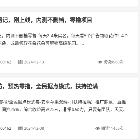
遇记，刚上线，内测不删档，零撸项目
，内测不删档零鲁-每天2-4米实名，每天看5个广告领取花种2-4个
朵，成熟领取花朵花朵可解锁高级花园。...
00162
2024-12-13
阅读9960次
坊，预热零撸，全民据点模式，扶持拉满
零撸/全民据点模式每-安卓苹果双端-（扶持拉满）推广躺赢：直推
，间推25%，综合收益高达75%，非常bao力，只要有团队，天天躺
00162
2024-12-08
阅读11456次