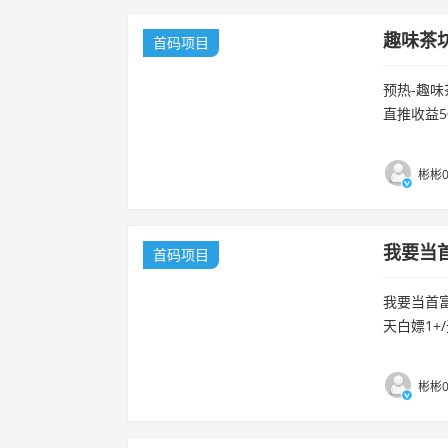
趣味茶
首码项目
预热-趣味
直推收益5
天躺赚，抓
彬彬0
我要当
首码项目
我要当首富
天白嫖1+
彬彬0