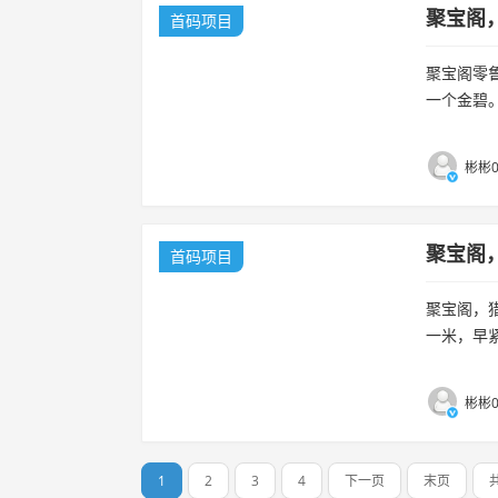
聚宝阁
首码项目
聚宝阁零
一个金碧。.
彬彬0
聚宝阁
首码项目
聚宝阁，
一米，早紧
戏，试玩一
彬彬0
1
2
3
4
下一页
末页
共