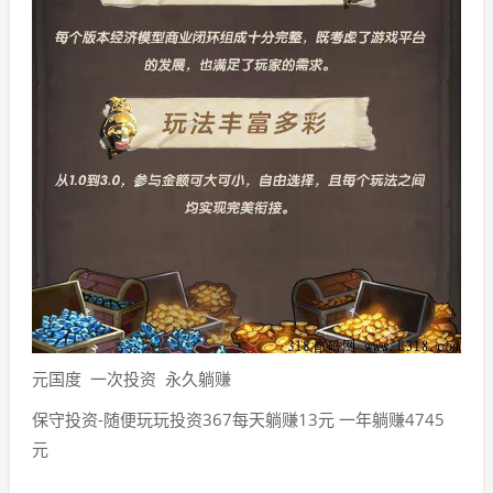
元国度 一次投资 永久躺赚
保守投资-随便玩玩投资367每天躺赚13元 一年躺赚4745
元