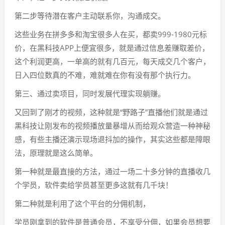
第二步等待潜在客户主动联系你，沟通成交。
这些业务在拼多多和淘宝很多人在买，都卖999-1980元标
价，在黑科技APP上便宜很多，就是通过信息差赚取差价，
这个利润更高，一单高的就有几百元，每天成交几个客户，
日入四位数真的不难，难就难在你有没有那个执行力。
第三、通过卖项目，同时发展代理实现躺赚。
又回到了刚才的视频，这种就是“野路子”直播他们就是通过
黑科技让刚发布的视频播放量暴增从而给观众营造一种神秘
感，有些主播还演示现场退抖加的操作，其实这些都是障眼
法，原理就是这么简单。
第一种就是最直接的方法，通过一场二十多分钟的直播收几
个学员，软件卖给学员甚至更多这就有几千块！
第二种就是利用了这个平台的分佣机制，
学员刚拿到的软件是普通会员，不享受分佣，如果会员想要