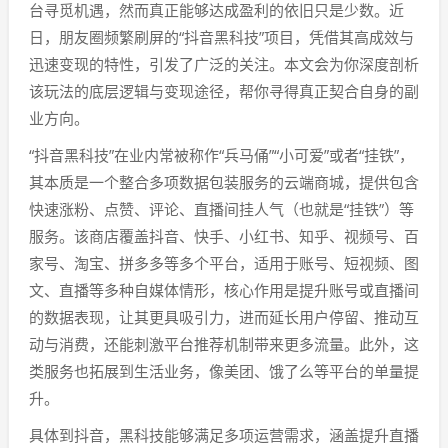
台寻觅机遇，然而真正能够达成盈利的依旧只是少数。近
日，朋友圈频繁刷屏的“抖音黑科技”项目，凭借其高成效与
迅速变现的特性，引发了广泛的关注。本文会为你深度剖析
该玩法的底层逻辑与变现途径，帮你寻得真正契合自身的副
业方向。
“抖音黑科技”在业内常被称作“兵马俑”“小可爱”或者“挂铁”，
其本质是一个整合多项数据包装服务的云端商城，提供包含
快速涨粉、点赞、评论、直播间挂人气（也就是“挂铁”）等
服务。该商店覆盖抖音、快手、小红书、知乎、视频号、百
家号、淘宝、拼多多等多个平台，适用于账号、短视频、图
文、直播等多种自媒体情形，核心作用是提升账号或直播间
的数据表现，让其更具吸引力，进而延长用户停留、推动互
动与消费，还能刺激平台推荐机制带来更多流量。此外，这
类服务也拓展到生活业务，像美团、饿了么等平台的单量提
升。
具体到抖音，黑科技能够满足多项运营需求，涵盖提升直播