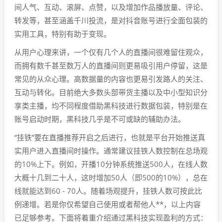
间人气、互动、滚屏、点赞，以及增加作品播放量、评论、
转发等，甚至涵盖千川投流，是对抖音账号进行全面包装的
实用工具，特别有助于变现。
从用户心理来讲，一个仅有几个人的直播间很难留住观众，
而拥有数千甚至数万人的直播间则更易吸引用户停留，这是
常见的从众心理。高数据量的内容也更易引发路人的关注、
互动与转化。目前绝大多数头部带货主播以及中小型知识分
享类主播，均不同程度借助黑科技进行数据包装，特别是在
账号启动时期，黑科技几乎是不可或缺的辅助办法。
“挂铁”要在直播推荐开启之后进行，也就是平台开始推送真
实用户进入直播间时操作。通常建议挂铁人数控制在总场观
的10%上下。例如，开播10分钟系统推送500人，在线人数
大概十几到二十人，这时增加50人（即500的10%），总在
线就能达到60 - 70人。随着场观提升，挂铁人数可按此比
例递增。若是你仅希望自己使用或者帮他人**，以上内容
已足够参考。下面将着重介绍通过黑科技实现盈利的方式：