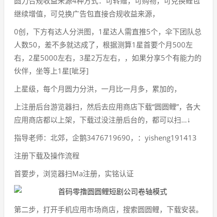
圆力合规收益来源4种方式：可转赠，可购物，可兑换鲤包
继续增值，可兑换广告包直接合规收益来源，
0创，下方有达人分洪图，1星达人需直推5个，伞下团队总
人数50，差不多就达成了，根据测算1星首要个月500左
右，2星5000左右，3星2万左右，，如果分享5个有能力的
伙伴，坐等上1星[呲牙]
上星级，每个月圆力分洪，一月比一月多，累加的，
上注册后台游览器扫，然后去应用商店下载“圆圆鲤”，各大
应用商店都以上架，下载过没注册后台的，都可以扫…↓
指导老师：北郊，企鹅3476719690，：yisheng191413
注册下载及操作流程
首要步，浏览器扫Ma注册，实铭认证
第二步，打开手机应用市场商店，搜索圆圆鲤，下载安装。