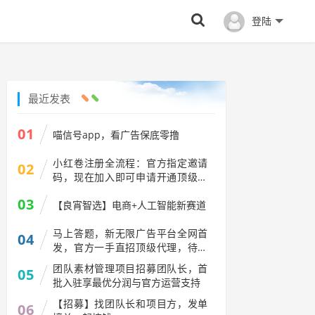
登陆
最近发表
01
喵信号app，看广告保底零撸
小红卷注册全流程：官方指定邀请
02
码，现在加入即可申请开通顶级代
理V5权限
03
【良宵智选】电商+人工智能新赛道
马上答题，新无限广告平台全网首
04
发，官方一手直招顶级代理，待遇
拉满
团队素材管理项目招募团队长，首
05
批入驻享最优分润与官方运营支持
【招募】找团队长和项目方，发单
06