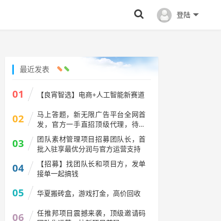
登陆
最近发表
01
【良宵智选】电商+人工智能新赛道
马上答题，新无限广告平台全网首
02
发，官方一手直招顶级代理，待遇
拉满
团队素材管理项目招募团队长，首
03
批入驻享最优分润与官方运营支持
【招募】找团队长和项目方，发单
04
接单一起搞钱
05
华夏搬砖盒，游戏打金，高价回收
任推邦项目震撼来袭，顶级邀请码
06