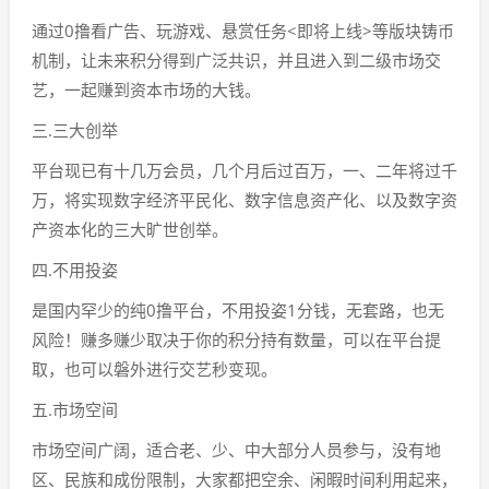
通过0撸看广告、玩游戏、悬赏任务<即将上线>等版块铸币
机制，让未来积分得到广泛共识，并且进入到二级市场交
艺，一起赚到资本市场的大钱。
三.三大创举
平台现已有十几万会员，几个月后过百万，一、二年将过千
万，将实现数字经济平民化、数字信息资产化、以及数字资
产资本化的三大旷世创举。
四.不用投姿
是国内罕少的纯0撸平台，不用投姿1分钱，无套路，也无
风险！赚多赚少取决于你的积分持有数量，可以在平台提
取，也可以磐外进行交艺秒变现。
五.市场空间
市场空间广阔，适合老、少、中大部分人员参与，没有地
区、民族和成份限制，大家都把空余、闲暇时间利用起来，