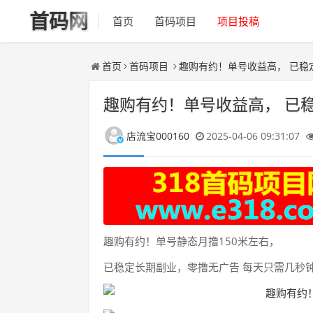
首码网
首页
首码项目
项目投稿
首页
首码项目
趣购有约！单号收益高， 已稳
趣购有约！单号收益高， 已
店流宝000160
2025-04-06 09:31:07
趣购有约！单号静态月撸150米左右，
已稳定长期副业，零撸无广告 每天只需几秒