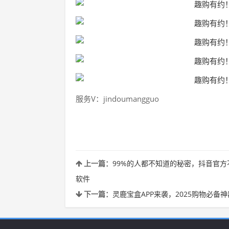
服务V：jindoumangguo
上一篇：
99%的人都不知道的秘密，抖音官
软件
下一篇：
灵鹿宝盒APP来袭，2025购物必备