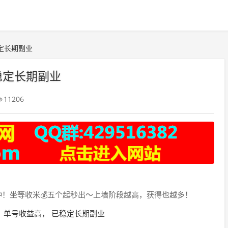
定长期副业
稳定长期副业
11206
钟！坐等收米💰五个起秒出～上墙阶段越高，获得也越多！