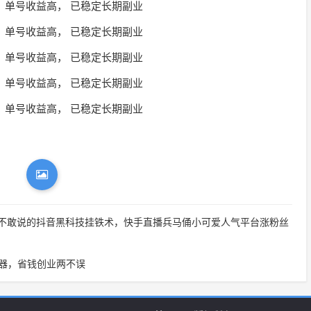
方不敢说的抖音黑科技挂铁术，快手直播兵马俑小可爱人气平台涨粉丝
神器，省钱创业两不误