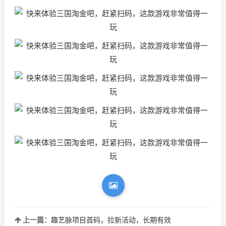
上一篇：
趣艺脉项目首码，拉新活动，长期有效