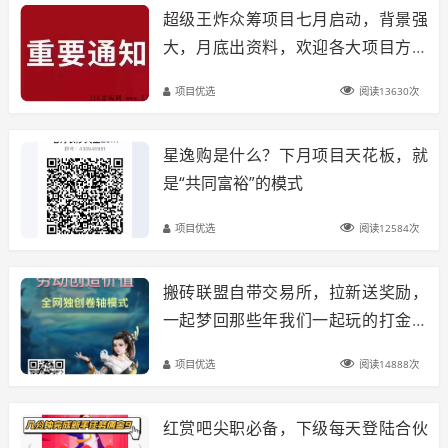
超级王炸众筹项目七月启动，背景强
大，月底出资料，欢迎各大项目方团
队长来对接
项目优选
阅读13630次
星逸购是什么？下月项目天花板，就
是“共同富裕”的模式
项目优选
阅读12584次
搬砖联盟自带交易所，拉新送奖励，
一起梦回那些年我们一起玩的打金游
戏
项目优选
阅读14888次
红赏吧尖职必备，下级每天登陆合伙