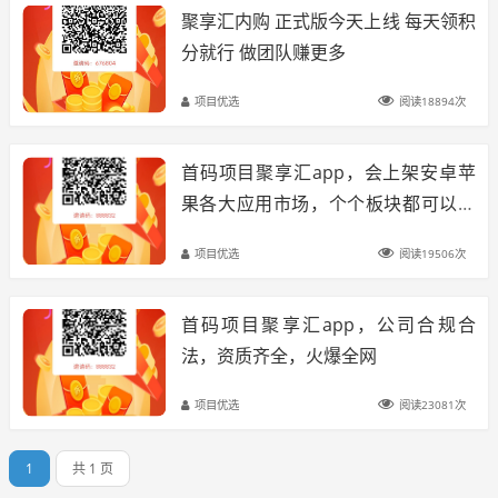
聚享汇内购 正式版今天上线 每天领积
分就行 做团队赚更多
项目优选
阅读18894次
首码项目聚享汇app，会上架安卓苹
果各大应用市场，个个板块都可以赚
钱
项目优选
阅读19506次
首码项目聚享汇app，公司合规合
法，资质齐全，火爆全网
项目优选
阅读23081次
1
共 1 页