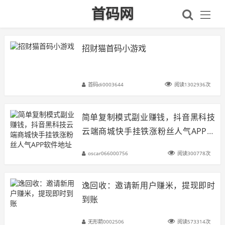
首码网
招财猫首码小游戏
首码di0003644
阅读1302936次
简单复制模式副业赚钱，抖音黑科技
云端商城快手挂铁涨粉丝人气APP软
件地址
oscar066000756
阅读300778次
逸回收：邀请新用户赚米，提现即时
到账
无形箭0002506
阅读573314次