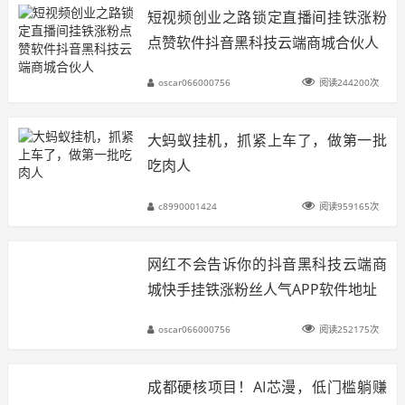
短视频创业之路锁定直播间挂铁涨粉
点赞软件抖音黑科技云端商城合伙人
oscar066000756
阅读244200次
大蚂蚁挂机，抓紧上车了，做第一批
吃肉人
c8990001424
阅读959165次
网红不会告诉你的抖音黑科技云端商
城快手挂铁涨粉丝人气APP软件地址
oscar066000756
阅读252175次
成都硬核项目！AI芯漫，低门槛躺赚